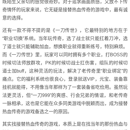
既陌生又亲切的感觉很奇妙。对于追求画面质感，又放不下传
奇情怀的玩家来说，它无疑是接替热血传奇的游戏中，最有诚
意的选择。
还有一款不得不提的是《一刀传世》，它最特别的地方在于
“职业切换”系统。当年玩传奇，选了战士就只能扛着刀冲，选
了道士就只能辅助加血，想换职业就得重新练号，特别麻烦。
而《一刀传世》里，玩家可以同时拥有多个职业，打BOSS的
时候切法师放群攻，PK的时候切战士扛伤害，组队的时候切
道士加buff，这种灵活的玩法，解决了老传奇里“职业绑定”的
痛点。它的福利系统也很良心，登录就送VIP，元宝、装备靠
挂机就能得，不用像当年那样为了一套装备省吃俭用。虽然玩
法更灵活，但“一刀999”的爽感、行会兄弟的情谊，和老传奇
一脉相承，这也是它能在众多同类游戏中脱颖而出，成为接替
热血传奇的游戏备选之一的原因。
其实找接替热血传奇的游戏，本质上是在找当年的那份热血与