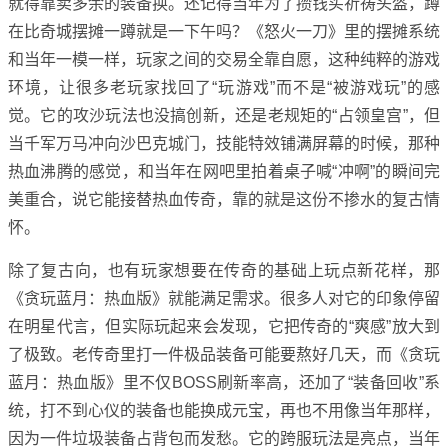
就得靠卖多余的装备换。还记得当年为了攒钱买祈祷头盔，蹲
在比奇城摆摊一蹲就是一下午吗？《怒火一刀》里的摆摊系统
和当年一模一样，玩家之间的交易全靠自愿，这种纯粹的游戏
环境，让很多老玩家找回了“玩游戏”而不是“被游戏玩”的感
觉。它的攻沙玩法也没搞创新，还是老规矩的“占领皇宫”，但
当千军万马冲向沙巴克城门，技能特效铺满屏幕的时候，那种
热血沸腾的感觉，和当年在网吧里拍着桌子喊“冲啊”的瞬间完
美重合，说它能接替热血传奇，靠的就是这份不掺水的复古情
怀。
除了复古向，也有玩家想要在传奇的基础上玩点新花样，那
《贪玩蓝月：热血版》就能满足需求。很多人对它的印象停留
在明星代言，但实际玩起来会发现，它把传奇的“爽感”放大到
了极致。老传奇里打一件极品装备可能要熬好几天，而《贪玩
蓝月：热血版》里不仅BOSS刷新率高，还加了“装备回收”系
统，打不到心仪的装备也能换成元宝，再也不用像当年那样，
因为一件垃圾装备占背包而发愁。它的跨服玩法是亮点，当年