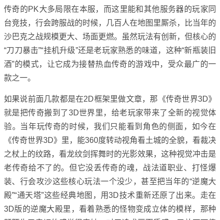
传奇的PK大多局限在本服，而这里能和其他服务器的玩家同
台竞技，行会跨服战的时候，几百人在地图里厮杀，比当年的
沙巴克之战规模更大、场面更燃。虽然玩法有创新，但核心的
“刀刀暴击”“挂机升级”还是老玩家熟悉的味道，这种“新瓶装旧
酒”的模式，让它成为接替热血传奇的游戏中，受众最广的一
款之一。
如果说前面几款都是在2D框架里做文章，那《传奇世界3D》
就是把传奇搬到了3D世界里，给老玩家带来了全新的视觉体
验。当年玩传奇的时候，我们只能看到角色的侧面，如今在
《传奇世界3D》里，能360度转动视角看土城的全貌，看裁决
之杖上的纹路，看龙纹剑挥舞时的光影效果，这种视觉冲击是
老传奇给不了的。但它没丢传奇的魂，战法道职业、打怪爆
装、行会攻沙这些核心玩法一个没少，甚至把当年的“逆魔大
殿”“通天塔”这些经典地图，用3D技术重新还原了出来。走在
3D版的逆魔大殿里，看着熟悉的怪物变成立体的模样，那种