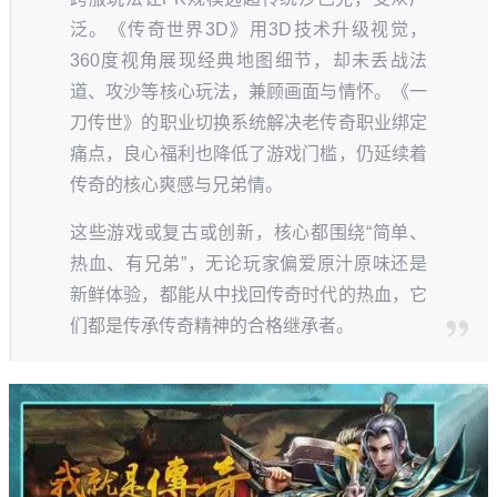
泛。《传奇世界3D》用3D技术升级视觉，
360度视角展现经典地图细节，却未丢战法
道、攻沙等核心玩法，兼顾画面与情怀。《一
刀传世》的职业切换系统解决老传奇职业绑定
痛点，良心福利也降低了游戏门槛，仍延续着
传奇的核心爽感与兄弟情。
这些游戏或复古或创新，核心都围绕“简单、
热血、有兄弟”，无论玩家偏爱原汁原味还是
新鲜体验，都能从中找回传奇时代的热血，它
们都是传承传奇精神的合格继承者。