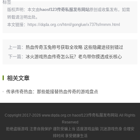
标签
版权声明：本文由
haosf123传奇私服发布网站
原创或收集发布，如需
转载请注明出处。
本文链接：
https://dqda.org.cn/html/gonglue/x737fsfrnmm.html
上一篇：
热血传奇玉兔称号获取全攻略 这些隐藏途径别错过
下一篇：
冰火游戏热血传奇怎么玩？老鸟带你摸透成长核心
相关文章
传承传奇热血：那些能接替热血传奇的游戏盘点
Copyright 2017-2026
www.dqda.org.cn
haosf123传奇私服发布网站
All Rights
Reserved
拒绝盗版游戏 注意自我保护 谨防受骗上当 适度游戏益脑 沉迷游戏伤身 合理安
排时间 享受健康生活