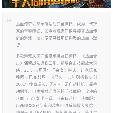
热血传奇以简单玩法与兄弟情怀，成为一代玩
家的青春印记，如今老玩家们探寻接替热血传
奇的游戏，核心便是寻找那份熟悉的热血与默
契。
多款游戏从不同维度承接这份情怀：《热血合
击》保留战法道铁三角，新增合击技能放大爽
感，2D复古画风与行会攻沙模式，让老玩家
秒回沙巴克战场。《怒火一刀》则极致复刻
2001年传奇玩法，无VIP、无自动挂机，靠手
动刷怪、自由摆摊还原纯粹游戏体验，攻沙的
热血与当年如出一辙。《贪玩蓝月：热血版》
以高BOSS刷新率和装备回收系统放大爽感，
跨服玩法让PK规模远超传统沙巴克，受众广