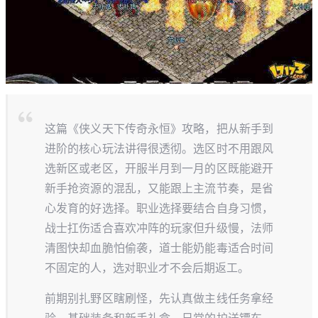
这篇《侠义天下传奇永恒》攻略，把从新手到
进阶的核心玩法讲得很透彻。选区时不用跟风
选新区或老区，开服半月到一月的区既能避开
新手抢资源的混乱，又能跟上主流节奏，是省
心发育的好选择。职业选择要结合自身习惯，
战士扛伤适合喜欢冲阵的玩家但升级慢，法师
清图快却血脆怕偷袭，道士能奶能毒适合时间
不固定的人，选对职业才不会后期返工。
前期别扎野区瞎刷怪，先认真做主线任务拿经