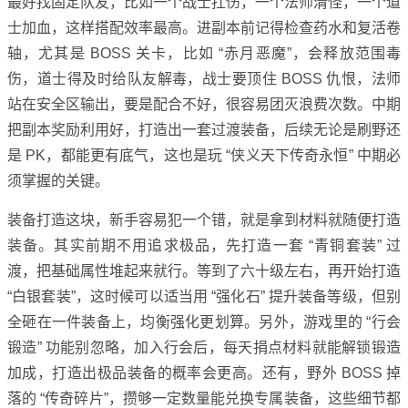
最好找固定队友，比如一个战士扛伤，一个法师清怪，一个道
士加血，这样搭配效率最高。进副本前记得检查药水和复活卷
轴，尤其是 BOSS 关卡，比如 “赤月恶魔”，会释放范围毒
伤，道士得及时给队友解毒，战士要顶住 BOSS 仇恨，法师
站在安全区输出，要是配合不好，很容易团灭浪费次数。中期
把副本奖励利用好，打造出一套过渡装备，后续无论是刷野还
是 PK，都能更有底气，这也是玩 “侠义天下传奇永恒” 中期必
须掌握的关键。
装备打造这块，新手容易犯一个错，就是拿到材料就随便打造
装备。其实前期不用追求极品，先打造一套 “青铜套装” 过
渡，把基础属性堆起来就行。等到了六十级左右，再开始打造
“白银套装”，这时候可以适当用 “强化石” 提升装备等级，但别
全砸在一件装备上，均衡强化更划算。另外，游戏里的 “行会
锻造” 功能别忽略，加入行会后，每天捐点材料就能解锁锻造
加成，打造出极品装备的概率会更高。还有，野外 BOSS 掉
落的 “传奇碎片”，攒够一定数量能兑换专属装备，这些细节都