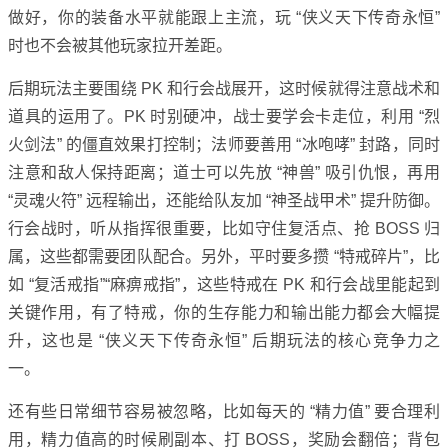
做好，你的装备水平就能跟上主流，玩 “侠义天下传奇永恒”
时也不会被其他玩家拉开差距。
后期玩法主要围绕 PK 和行会战展开，这时候就得注意战术和
道具的运用了。PK 时别硬冲，战士要学会卡走位，利用 “烈
火剑法” 的僵直效果打控制；法师要善用 “冰咆哮” 封路，同时
注意和敌人保持距离；道士可以先放 “神兽” 吸引仇恨，再用
“灵魂火符” 远程输出，还能给队友加 “神圣战甲术” 提升防御。
行会战时，听从指挥很重要，比如守住复活点、抢 BOSS 归
属，这些都需要团队配合。另外，平时要多攒 “特戒碎片”，比
如 “复活戒指”“麻痹戒指”，这些特戒在 PK 和行会战里能起到
关键作用，有了特戒，你的生存能力和输出能力都会大幅提
升，这也是 “侠义天下传奇永恒” 后期玩法的核心竞争力之
一。
还有些日常细节容易被忽略，比如每天的 “精力值” 要合理利
用，精力值高的时候刷副本、打 BOSS，奖励会翻倍；背包