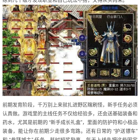
练到几十级才发现职业和自己玩法不搭，又得从头再来。
前期发育阶段，千万别上来就扎进野区瞎刷怪，新手任务必须
认真做。游戏里的主线任务不仅给经验多，还会送基础装备和
药水，尤其是前期的 “新手成长礼盒”，里面的防护符和小极品
装备，能让你在前期少走很多弯路。还有日常的 “护送镖车”
和 “参拜城主” 任务，耗时短奖励高，每天上线先把这些固定