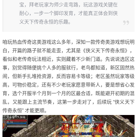
宝，拜老玩家为师少走弯路，玩这游戏关键在
耐心，一步一个脚印发育，才能真正体会到侠
义天下传奇永恒的乐趣。
咱玩热血传奇这类游戏这么多年，深知一款传奇类游戏想玩明
白，开篇的路子就不能走歪，尤其是《侠义天下传奇永恒》，
看似和老传奇玩法相近，实则藏着不少新门道。先说说选区这
事，别觉得随便挑个人多的服就行，老鸟都知道，新区固然热
闹，但新手扎堆抢资源，反而容易卡等级；老区虽然玩家等级
高，可物价稳定，还有不少老玩家愿意带新人，要是想省心发
育，选个开服半个月到一个月的区最合适，既能避开初期的混
乱，又能跟上主流节奏，这第一步走对了，后续玩 “侠义天下
传奇永恒” 才能更顺。