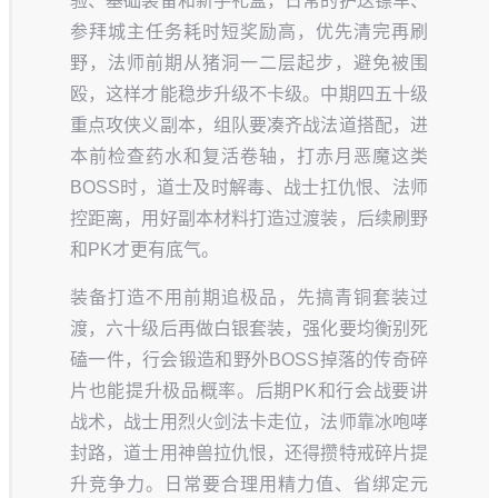
验、基础装备和新手礼盒，日常的护送镖车、
参拜城主任务耗时短奖励高，优先清完再刷
野，法师前期从猪洞一二层起步，避免被围
殴，这样才能稳步升级不卡级。中期四五十级
重点攻侠义副本，组队要凑齐战法道搭配，进
本前检查药水和复活卷轴，打赤月恶魔这类
BOSS时，道士及时解毒、战士扛仇恨、法师
控距离，用好副本材料打造过渡装，后续刷野
和PK才更有底气。
装备打造不用前期追极品，先搞青铜套装过
渡，六十级后再做白银套装，强化要均衡别死
磕一件，行会锻造和野外BOSS掉落的传奇碎
片也能提升极品概率。后期PK和行会战要讲
战术，战士用烈火剑法卡走位，法师靠冰咆哮
封路，道士用神兽拉仇恨，还得攒特戒碎片提
升竞争力。日常要合理用精力值、省绑定元